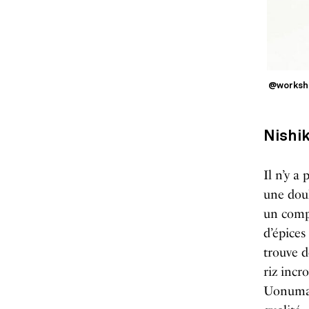
@worksh
Nishik
Il n’y a
une doub
un compt
d’épices
trouve d
riz incr
Uonuma 