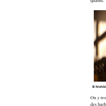
qualité.
© Nishik
On y tro
des barb