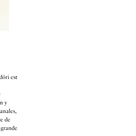
dôri est
e
e
n y
anales,
ce de
 grande