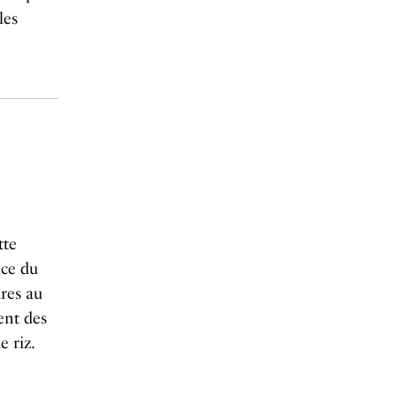
les
tte
nce du
ires au
ent des
 riz.