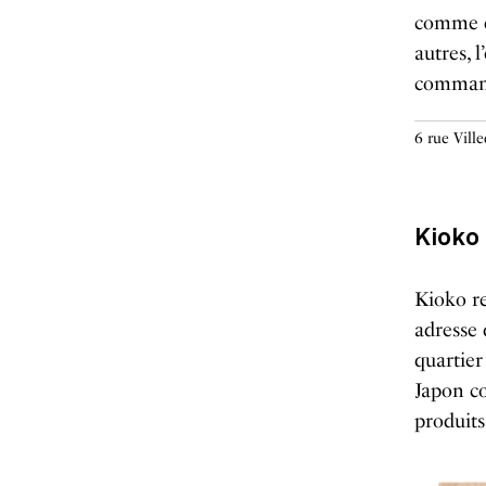
comme de
autres, 
command
6 rue Vill
Kioko
Kioko re
adresse 
quartier
Japon c
produits