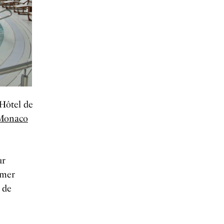
’Hôtel de
Monaco
ur
 mer
 de