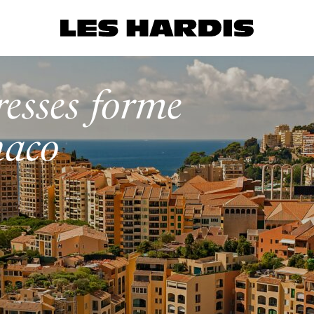
resses forme
naco