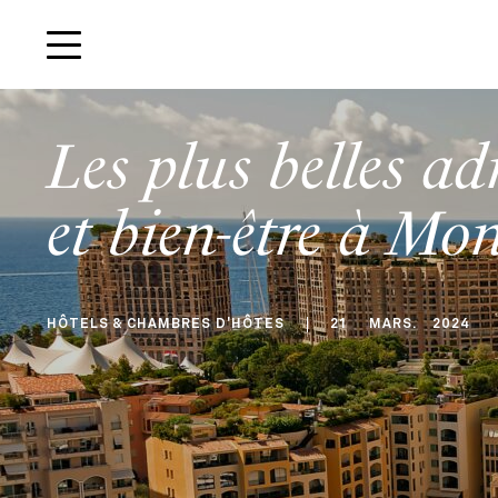
Les plus belles ad
et bien-être à Mo
HÔTELS & CHAMBRES D'HÔTES
21
MARS
.
2024