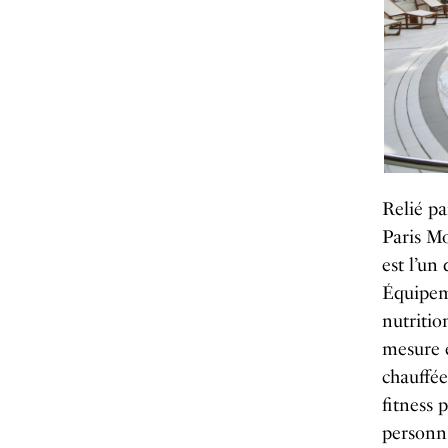
Relié pa
Paris M
est l’un
Équipeme
nutritio
mesure 
chauffée
fitness 
personna