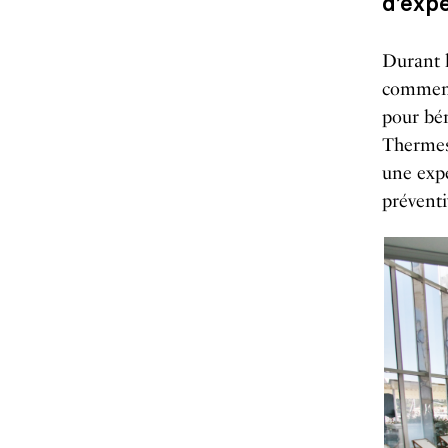
d’expe
Durant l
commencé
pour bén
Thermes
une expe
préventi