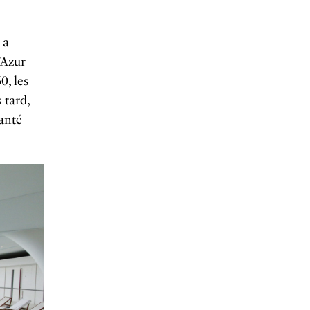
 a
’Azur
0, les
 tard,
santé