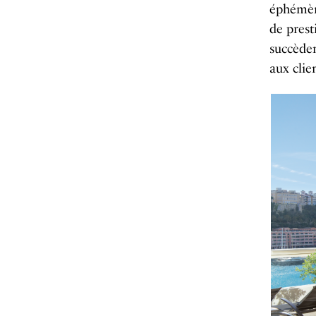
éphémère
de prest
succèden
aux clie