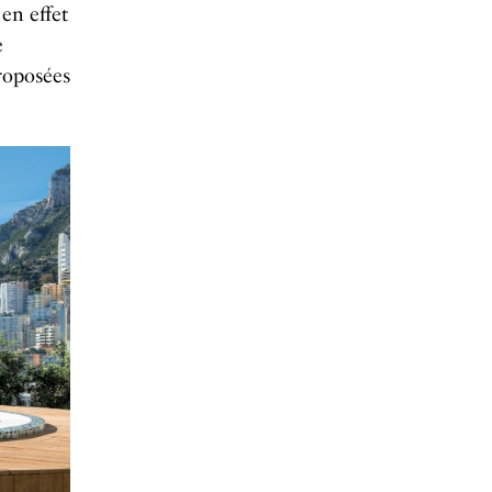
en effet
e
roposées