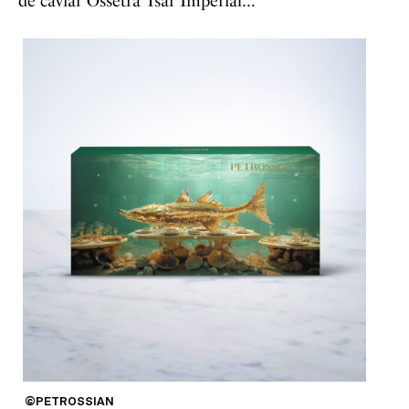
de caviar Ossetra Tsar Impérial…
©PETROSSIAN