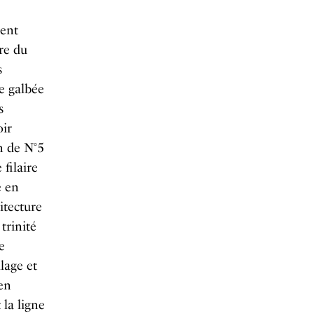
lent
ure du
s
ée galbée
s
oir
on de N°5
 filaire
é en
itecture
 trinité
e
lage et
en
la ligne