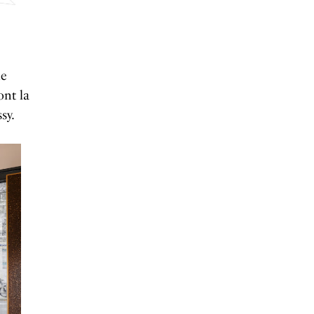
ne
ont la
sy.