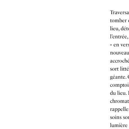
Traversa
tomber d
lieu, dé
l’entrée
» en ver
nouveaut
accroché
sort lit
géante.
comptoir
du lieu.
chromat
rappelle
soins so
lumière