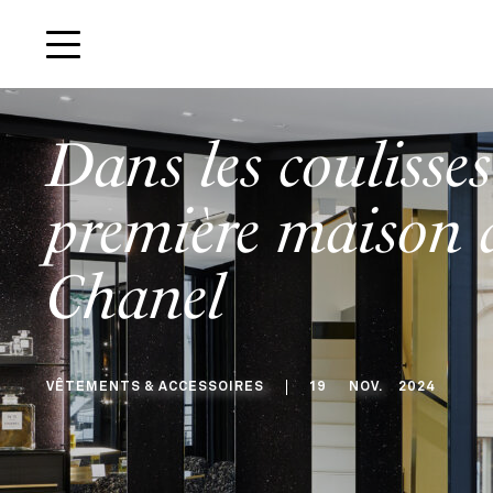
Dans les coulisses
première maison 
Chanel
VÊTEMENTS & ACCESSOIRES
19
NOV
.
2024