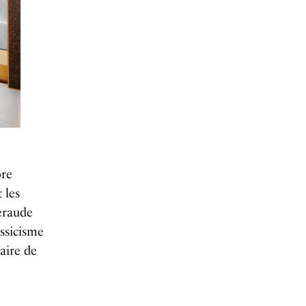
ore
 les
eraude
ssicisme
aire de