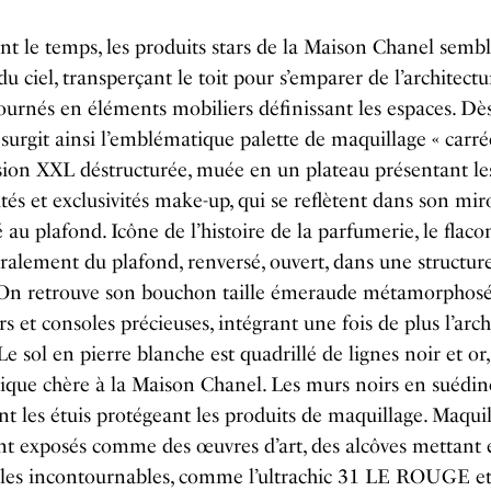
nt le temps, les produits stars de la Maison Chanel semb
u ciel, transperçant le toit pour s’emparer de l’architect
tournés en éléments mobiliers définissant les espaces. Dè
, surgit ainsi l’emblématique palette de maquillage « carr
sion XXL déstructurée, muée en un plateau présentant le
és et exclusivités make-up, qui se reflètent dans son mir
 au plafond. Icône de l’histoire de la parfumerie, le flac
téralement du plafond, renversé, ouvert, dans une structure
 On retrouve son bouchon taille émeraude métamorphos
s et consoles précieuses, intégrant une fois de plus l’arch
 Le sol en pierre blanche est quadrillé de lignes noir et or,
ique chère à la Maison Chanel. Les murs noirs en suédin
nt les étuis protégeant les produits de maquillage. Maquil
nt exposés comme des œuvres d’art, des alcôves mettant 
 les incontournables, comme l’ultrachic 31 LE ROUGE et 