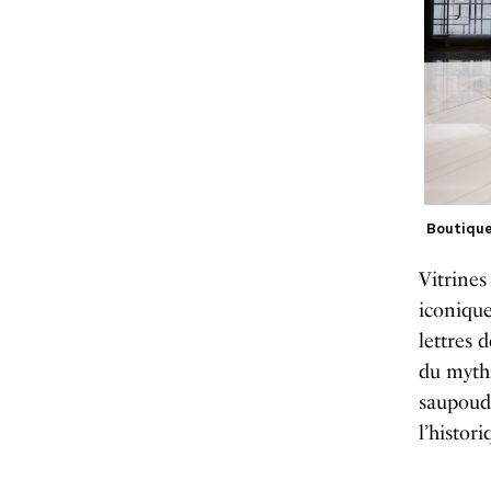
Boutique
Vitrines
iconique
lettres 
du mythi
saupoudr
l’histor