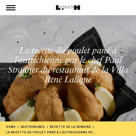
La recette du poulet pané à
l’autrichienne par le chef Paul
Stradner du restaurant de la Villa
René Lalique
HOME
GASTRONOMIE
RECETTE DE LA SEMAINE
LA RECETTE DU POULET PANÉ À L’AUTRICHIENNE PAR LE CHEF PAUL STRADNER DU RESTAURANT DE LA VILLA RENÉ LALIQUE