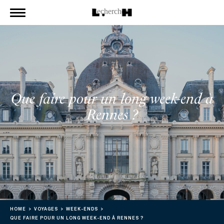
Que faire pour un long week-end à
Rennes ?
HOME
VOYAGES
WEEK-ENDS
QUE FAIRE POUR UN LONG WEEK-END À RENNES ?