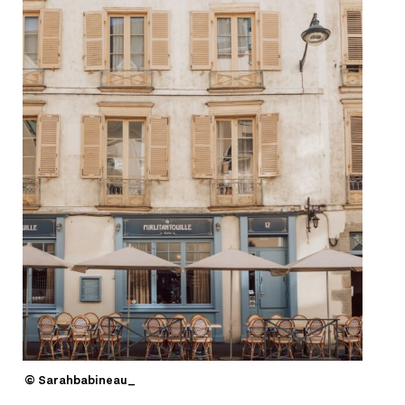
© Sarahbabineau_