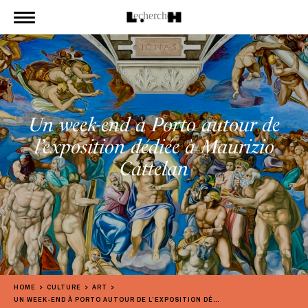
Un week-end à Porto autour de
l’exposition dédiée à Maurizio
Cattelan
HOME
CULTURE
ART
UN WEEK-END À PORTO AUTOUR DE L’EXPOSITION DÉDIÉE À MAURIZIO CATTELAN