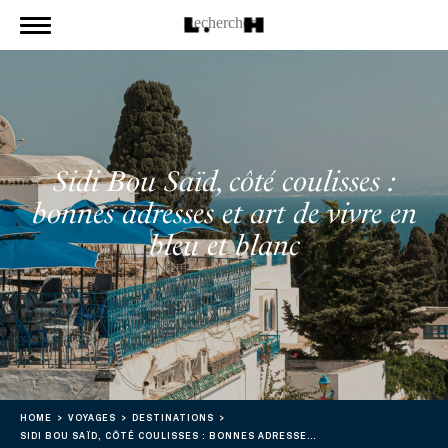
Sidi Bou Saïd, côté coulisses :
bonnes adresses et art de vivre en
bleu et blanc
HOME
VOYAGES
DESTINATIONS
SIDI BOU SAÏD, CÔTÉ COULISSES : BONNES ADRESSES ET ART DE VIVRE EN BLEU ET BLANC