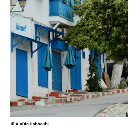
© AlaDin Habboubi