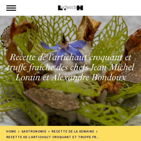
Recette de l’artichaut croquant et
truffe fraîche des chefs Jean Michel
Lorain et Alexandre Bondoux
HOME
GASTRONOMIE
RECETTE DE LA SEMAINE
RECETTE DE L’ARTICHAUT CROQUANT ET TRUFFE FRAÎCHE DES CHEFS JEAN MICHEL LORAIN ET ALEXANDRE BONDOUX