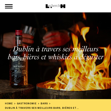
Dublin à travers ses meilleurs
bars, bières et whiskies à déguster
HOME
GASTRONOMIE
BARS
DUBLIN À TRAVERS SES MEILLEURS BARS, BIÈRES ET WHISKIES À DÉGUSTER