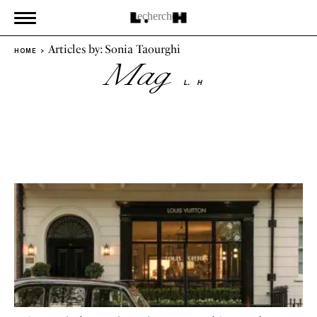
Articles by: Sonia Taourghi
HOME
Mag
L.
H