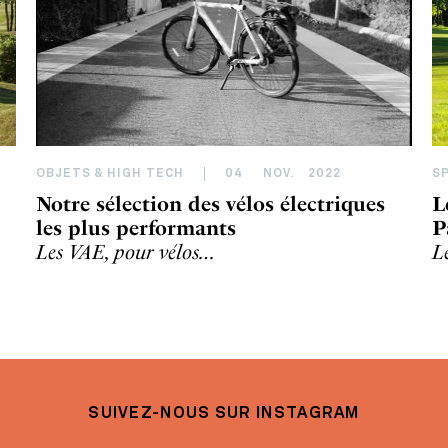
OBJETS & HIGH TECH
04
NOV
.
2022
S
Notre sélection des vélos électriques
L
les plus performants
P
Les VAE, pour vélos…
L
SUIVEZ-NOUS SUR INSTAGRAM