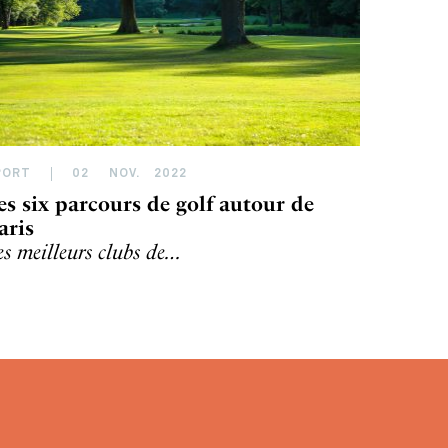
PORT
02
NOV
.
2022
es six parcours de golf autour de
aris
es meilleurs clubs de…