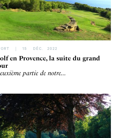
PORT
15
DÉC
.
2022
olf en Provence, la suite du grand
our
euxième partie de notre…