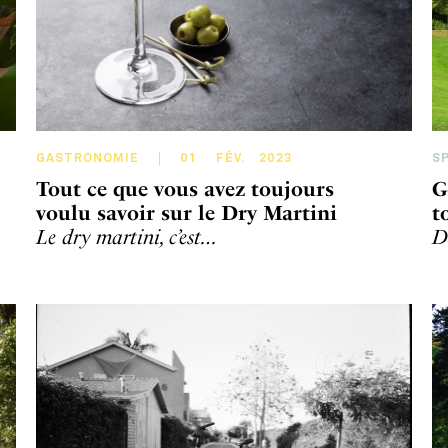
GASTRONOMIE
01
FÉV
.
2023
S
Tout ce que vous avez toujours
G
voulu savoir sur le Dry Martini
t
Le dry martini, c’est…
D