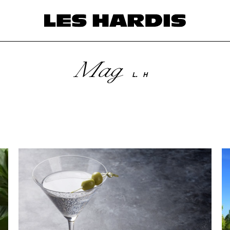
Mag
L.
H