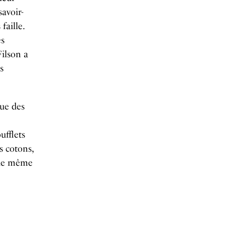
savoir-
faille.
es
Filson a
s
que des
ufflets
s cotons,
, de même