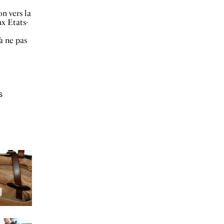
n vers la
ux Etats-
à ne pas
s