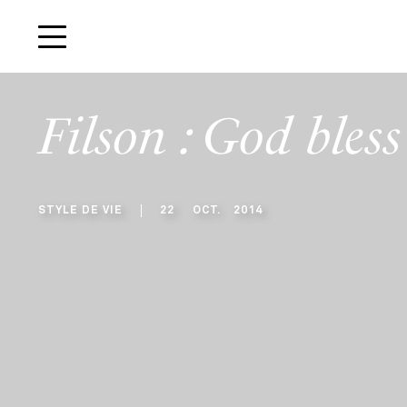
Filson : God bless
STYLE DE VIE
22
OCT
.
2014