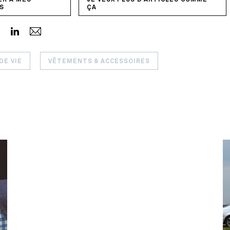
ER À MES
JE VEUX PLUS D'ARTICLES COMME
S
ÇA
DE VIE
VÊTEMENTS & ACCESSOIRES