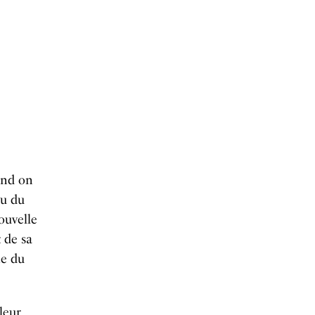
and on
eu du
nouvelle
 de sa
ne du
leur