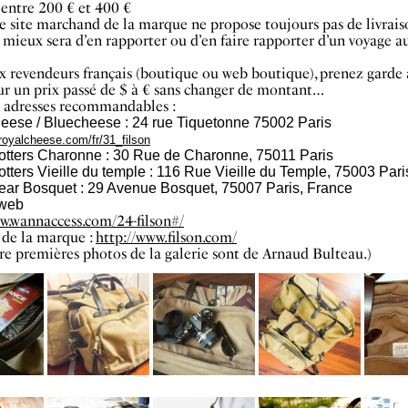
entre 200 € et 400 €
site marchand de la marque ne propose toujours pas de livraiso
e mieux sera d’en rapporter ou d’en faire rapporter d’un voyage a
 revendeurs français (boutique ou web boutique), prenez garde 
ur un prix passé de $ à € sans changer de montant…
 adresses recommandables :
eese / Bluecheese : 24 rue Tiquetonne 75002 Paris
royalcheese.com/fr/
31_filson
otters Charonne : 30 Rue de Charonne, 75011 Paris
tters Vieille du temple : 116 Rue Vieille du Temple, 75003 Pari
ear Bosquet : 29 Avenue Bosquet, 75007 Paris, France
e web
w.wannaccess.com/24-filson#/
 de la marque :
http://www.filson.com/
re premières photos de la galerie sont de Arnaud Bulteau.)