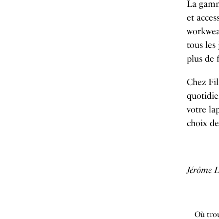
La gamme
et access
workwear
tous les
plus de 
Chez Fil
quotidie
votre la
choix de 
Jérôme L
Où trou