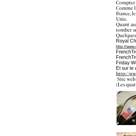
Compter 
Comme le 
France, l
Unis.
Quant aux
tomber s
Quelques
Royal Ch
http://www.
FrenchTr
FrenchTro
Friday W
Et sur l
http://ww
Site web
(Les quat