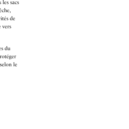
 les sacs
êche,
ités de
e vers
es du
protéger
selon le