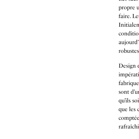
propre u
faire. Le
Initiale
conditio
aujourd’
robustes
Design q
impérati
fabriquer
sont d’u
qu’ils s
que les 
comptées
rafraîch