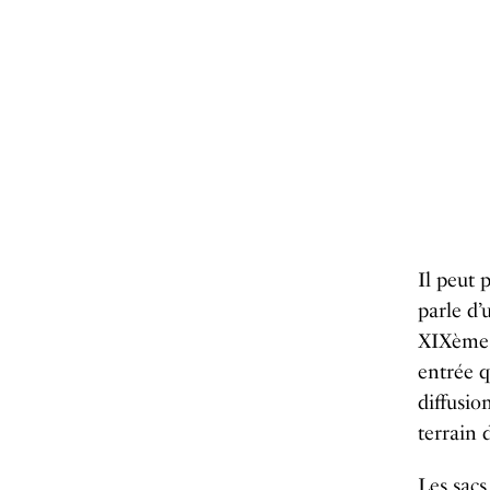
Il peut 
parle d’
XIXème s
entrée q
diffusio
terrain
Les sacs