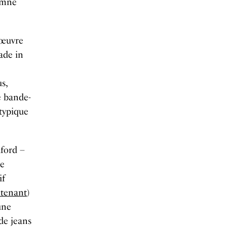
tomne
’œuvre
ade in
s,
e bande-
typique
dford –
ue
if
tenant
)
une
de jeans