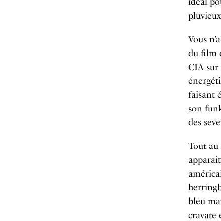
idéal po
pluvieux
Vous n’a
du film 
CIA sur 
énergéti
faisant 
son funk
des seve
Tout au 
apparaît
américai
herringb
bleu mar
cravate 