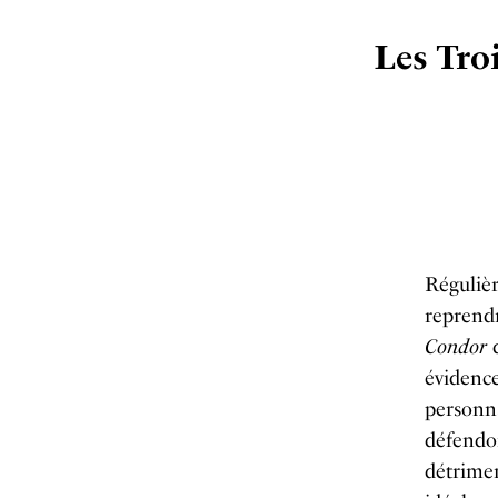
Les Tro
Réguliè
reprendr
Condor
d
évidence
personna
défendon
détrimen