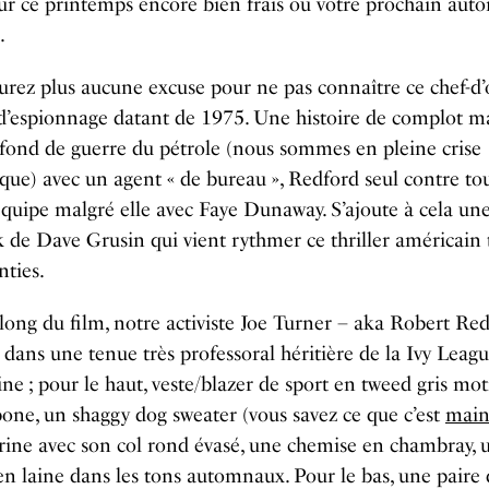
ur ce printemps encore bien frais ou votre prochain au
.
urez plus aucune excuse pour ne pas connaître ce chef-d
d’espionnage datant de 1975. Une histoire de complot m
fond de guerre du pétrole (nous sommes en pleine crise
que) avec un agent « de bureau », Redford seul contre tou
équipe malgré elle avec Faye Dunaway. S’ajoute à cela un
 de Dave Grusin qui vient rythmer ce thriller américain 
nties.
long du film, notre activiste Joe Turner – aka Robert Re
 dans une tenue très professoral héritière de la Ivy Leag
ne ; pour le haut, veste/blazer de sport en tweed gris mot
one, un shaggy dog sweater (vous savez ce que c’est
main
ine avec son col rond évasé, une chemise en chambray, 
en laine dans les tons automnaux. Pour le bas, une paire 