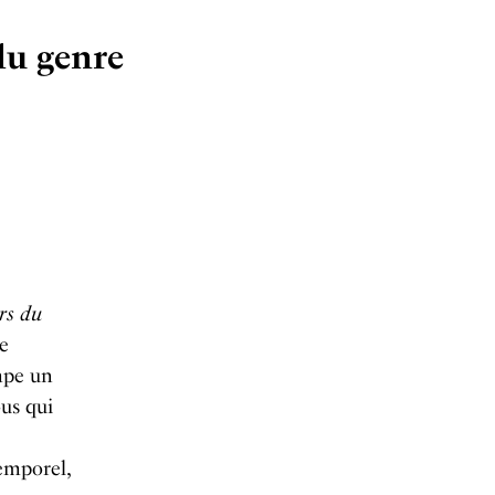
du genre
rs du
e
ampe un
us qui
temporel,