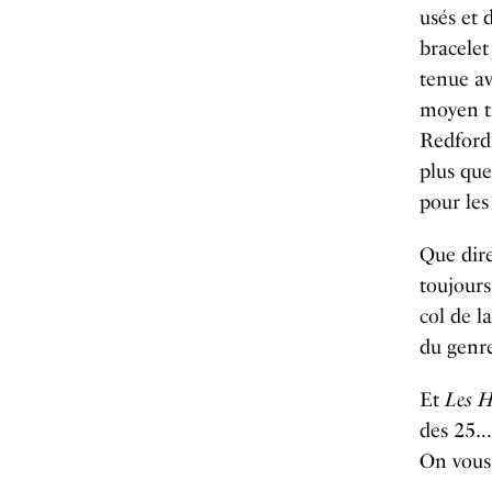
usés et 
bracelet
tenue av
moyen tr
Redford 
plus que
pour les
Que dire
toujours
col de l
du genre
Et
Les H
des 25…
On vous 