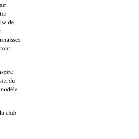
sur
tte
ise de
t
onnaissez
rtout
nspire
ste, du
n modèle
du club