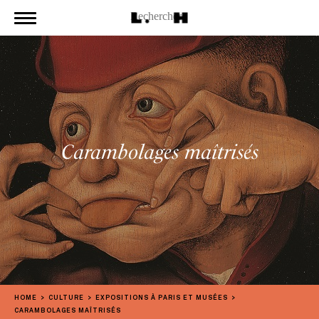
Carambolages maîtrisés
HOME
CULTURE
EXPOSITIONS À PARIS ET MUSÉES
CARAMBOLAGES MAÎTRISÉS