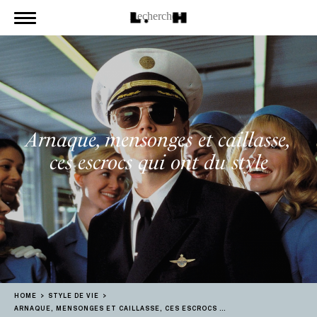
Arnaque, mensonges et caillasse,
ces escrocs qui ont du style
HOME
STYLE DE VIE
ARNAQUE, MENSONGES ET CAILLASSE, CES ESCROCS QUI ONT DU STYLE