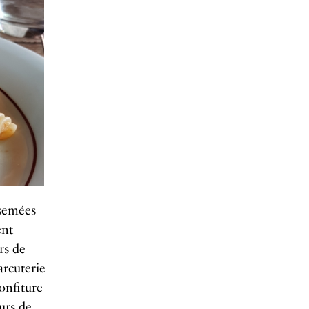
rsemées
ent
rs de
arcuterie
onfiture
urs de