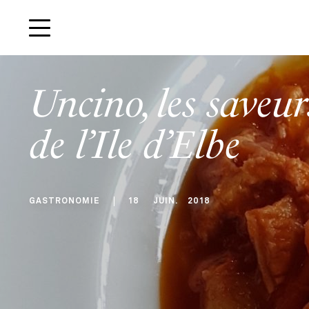
Uncino, les saveur
de l’Ile d’Elbe
GASTRONOMIE
18
JUIN
.
2018