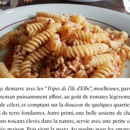
e démarre avec les “
Tripes de l’île d’Elbe
”, moelleuses, pa
rseman puissamment affiné, au goût de tomates légèrem
 de céleri, et comptant sur la douceur de quelques quartie
e terre fondantes. Autre primi, une belle assiette de ch
ns toscans élevés dans la nature, servie avec une petite c
ée maison. Puis vient la
pasta
. Au poulpe pour les amate