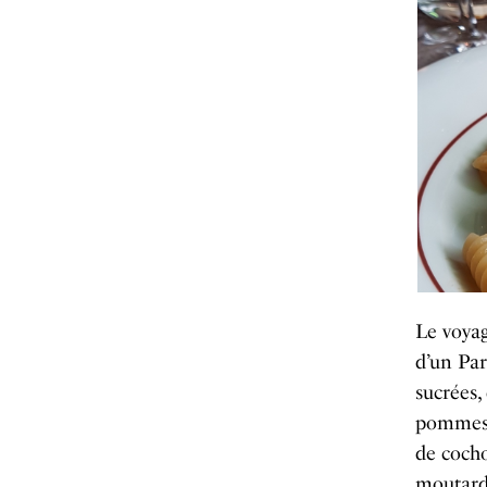
Le voyag
d’un Pa
sucrées,
pommes d
de cocho
moutard