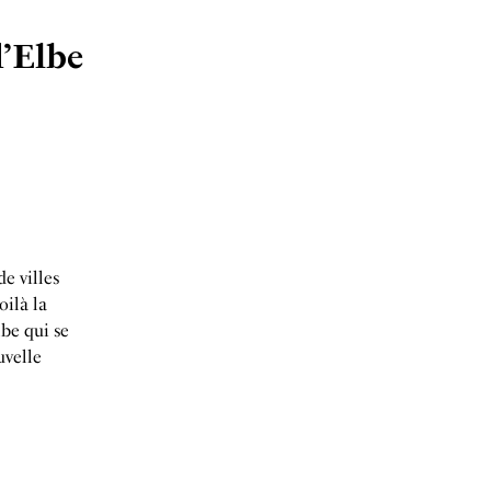
d’Elbe
de villes
oilà la
lbe qui se
uvelle