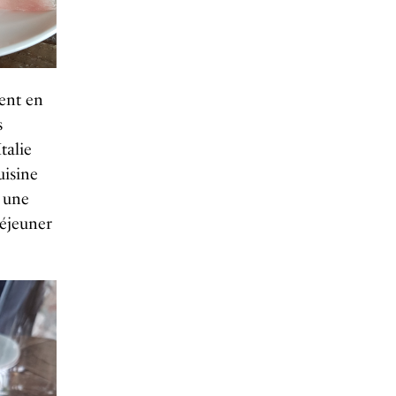
tent en
s
talie
uisine
c une
déjeuner