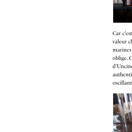
Car c’es
valeur c
marines 
oblige. 
d’Uncino
authenti
oscillan