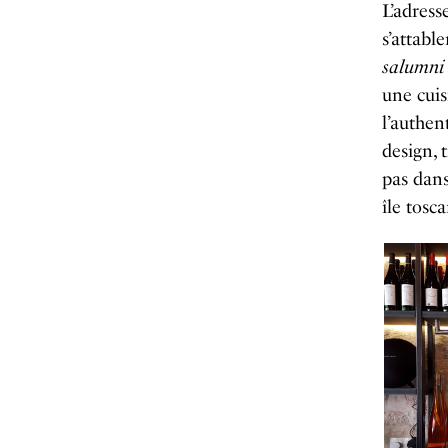
L’adress
s’attabl
salumni
une cuis
l’authen
design, 
pas dans
île tosc