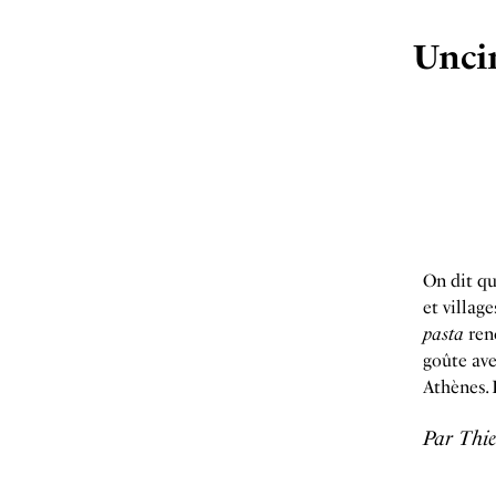
Uncin
On dit qu
et villag
pasta
ren
goûte av
Athènes. 
Par Thie