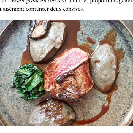
 un “
Eclair géant au chocolat
” dont les proportions génér
t aisément contenter deux convives.