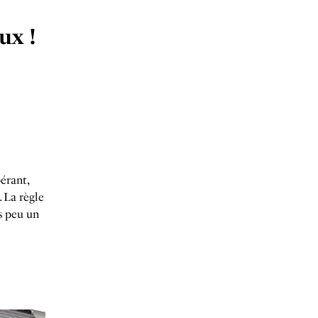
ux !
érant,
. La règle
s peu un