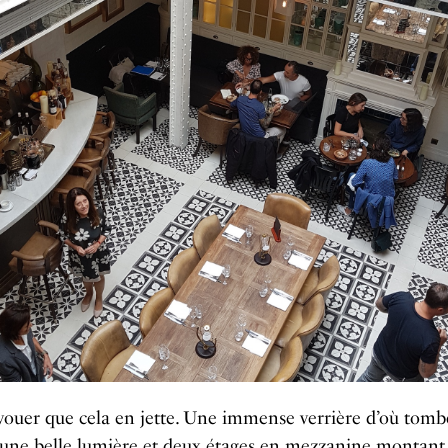
avouer que cela en jette. Une immense verrière d’où tomb
 une belle lumière et deux étages en mezzanine montant