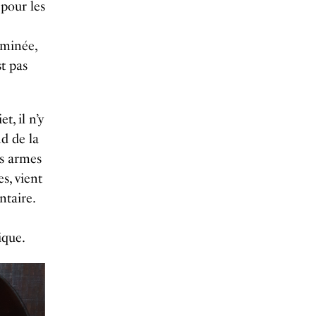
pour les
eminée,
st pas
, il n’y
d de la
es armes
s, vient
ntaire.
ique.