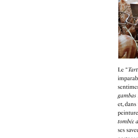
Le “
Tart
imparabl
sentimen
gambas r
et, dans
peinture
tombée d
ses save