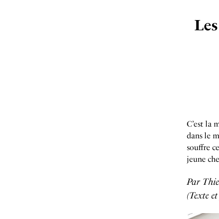
Les
C’est la 
dans le m
souffre c
jeune che
Par Thie
(Texte e