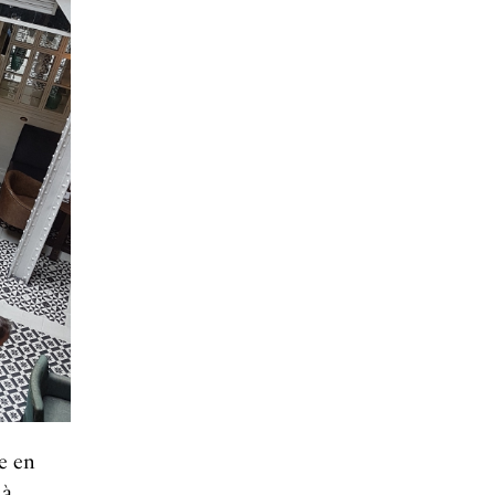
e en
 à