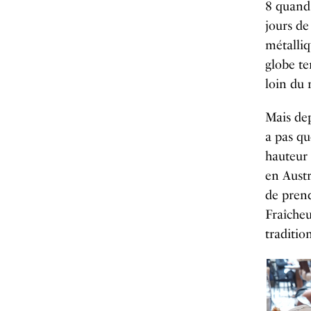
8 quand
jours de
métalliq
globe te
loin du 
Mais dep
a pas qu
hauteur 
en Austr
de prend
Fraîcheu
traditio