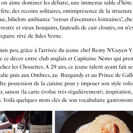
 on aime dominer les débats), une immense table d’hôte 
 fête, des recoins solitaires, ominiprésence de la structure
ue, bibelots ambiance “retour d’aventures lointaines”, ch
rrestre et vieux bouquins, fauteuils de cuir cloutés, on n’e
repaire rêvé de Jules Verne.
uis peu, grâce à l’arrivée du jeune chef Remy N’Guyen Viet
e ce décor entre club anglais et Capitaine Némo qui pren
chez les Chouettes. A 29 ans, ce jeune talent ayant fait s
alie puis aux Ombres, au Burgundy et au Prince de Galle
re possession de la cuisine pour y imposer son style volo
r, saison (la carte évolue très régulièrement), inspiration,
n. Voilà quelques mots clés de son vocabulaire gastronom