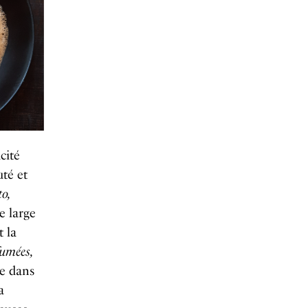
acité
uté et
o,
e large
t la
fumées,
re dans
a