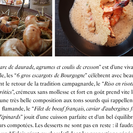
are de daurade, agrumes et coulis de cresson
” est d’une viv
e, les “
6 gros escargots de Bourgogne
” célèbrent avec bea
t le retour de la tradition campagnarde, le “
Riso en risott
ôties
”, crémeux sans mollesse et fort en goût prend vite l
 une très belle composition aux tons sourds qui rappellen
 flamande, le “
Filet de boeuf français, caviar d’aubergines 
’épinards
” jouit d’une cuisson parfaite et d’un bel équilib
urs compotées. Les desserts ne sont pas en reste : il faudr