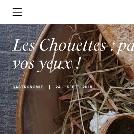
Les Chouettes : p
vos yeux !
GASTRONOMIE
24
SEPT
.
2018