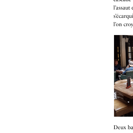
l’assaut
s’écarqu
l’on cro
Deux bar