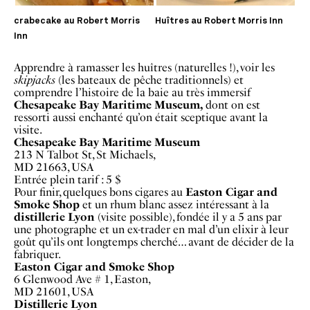
crabecake au Robert Morris
Huîtres au Robert Morris Inn
Inn
Apprendre à ramasser les huîtres (naturelles !), voir les
skipjacks
(les bateaux de pêche traditionnels) et
comprendre l’histoire de la baie au très immersif
Chesapeake Bay Maritime Museum,
dont on est
ressorti aussi enchanté qu’on était sceptique avant la
visite.
Chesapeake Bay Maritime Museum
213 N Talbot St, St Michaels,
MD 21663, USA
Entrée plein tarif : 5 $
Pour finir, quelques bons cigares au
Easton Cigar and
Smoke Shop
et un rhum blanc assez intéressant à la
distillerie Lyon
(visite possible), fondée il y a 5 ans par
une photographe et un ex-trader en mal d’un elixir à leur
goût qu’ils ont longtemps cherché… avant de décider de la
fabriquer.
Easton Cigar and Smoke Shop
6 Glenwood Ave # 1, Easton,
MD 21601, USA
Distillerie Lyon