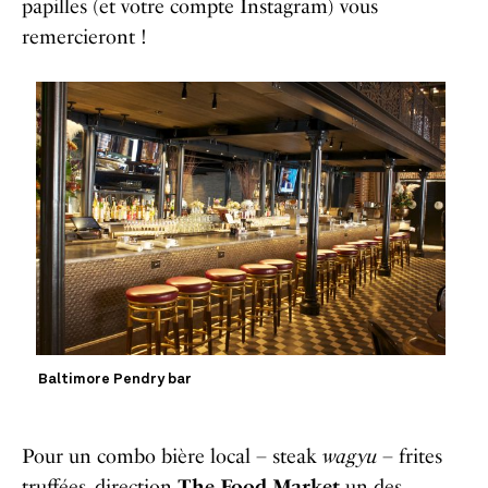
papilles (et votre compte Instagram) vous
remercieront !
Baltimore Pendry bar
Pour un combo bière local – steak
wagyu
– frites
truffées, direction
The Food Market
un des