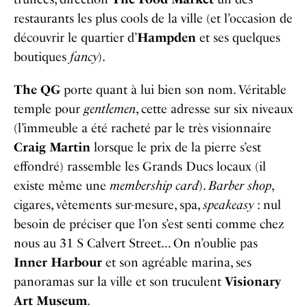
restaurants les plus cools de la ville (et l’occasion de
découvrir le quartier d’
Hampden
et ses quelques
boutiques
fancy
).
The QG
porte quant à lui bien son nom. Véritable
temple pour
gentlemen
, cette adresse sur six niveaux
(l’immeuble a été racheté par le très visionnaire
Craig Martin
lorsque le prix de la pierre s’est
effondré) rassemble les Grands Ducs locaux (il
existe même une
membership card
).
Barber shop
,
cigares, vêtements sur-mesure, spa,
speakeasy
: nul
besoin de préciser que l’on s’est senti comme chez
nous au 31 S Calvert Street… On n’oublie pas
Inner Harbour
et son agréable marina, ses
panoramas sur la ville et son truculent
Visionary
Art Museum
.