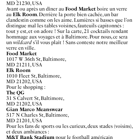
MD 21230, USA
Avant ou après un dîner au
Food Market
boire un verre
au
Elk Room
. Derrière la porte bien cachée, un bar
clandestin comme on les aime. Lumières si basses que l’on
distingue mal les tables voisines, fauteuils capitonnés :
tout y est, et on adore ! Sur la carte, 21 cocktails rendant
hommage aux voyages et à Baltimore. Pour nous, ce sera
un
wildcard
s’il vous plaît ! Sans conteste notre meilleur
verre en ville.
Food Market
1017 W 36th St, Baltimore,
MD 21211, USA
Elk Room
1010 Fleet St, Baltimore,
MD 21202, USA
Pour le shopping :
The QG
31 S Calvert St, Baltimore,
MD 21202, USA
Gian Marco Meanswear
517 N Charles St, Baltimore,
MD 21201, USA
Pour les fans de sports ou les curieux, deux stades (voisins),
et deux ambiances :
M&T Bank Stadium
pour le football américain