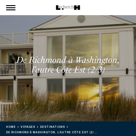
De Richmond à Washington,
l’autre Côte Est (2/3)
HOME
VOYAGES
DESTINATIONS
DE RICHMOND À WASHINGTON, L’AUTRE CÔTE EST (2/3)