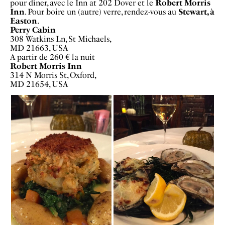
pour dîner, avec le Inn at 202 Dover et le
Robert Morris
Inn
. Pour boire un (autre) verre, rendez-vous au
Stewart, à
Easton
.
Perry Cabin
308 Watkins Ln, St Michaels,
MD 21663, USA
A partir de 260 € la nuit
Robert Morris Inn
314 N Morris St, Oxford,
MD 21654, USA