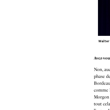
Walter
Avez-vou
Non, auc
phase de
Bordeaux
comme la
Morgon b
tout cel