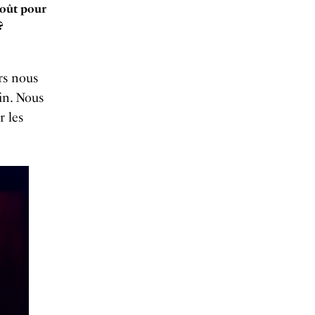
goût pour
?
urs nous
in. Nous
r les