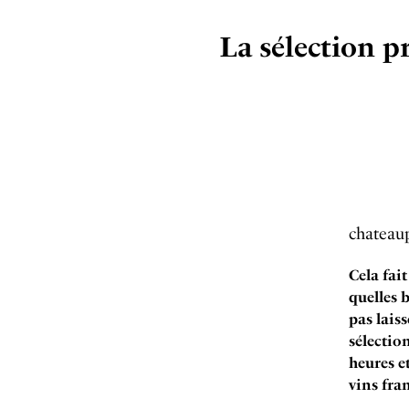
La sélection p
chateau
Cela fai
quelles 
pas laiss
sélectio
heures e
vins fran