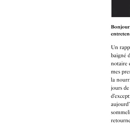
Bonjour 
entreten
Un rappo
baigné d
notaire 
mes prem
la nourr
jours de
d’except
aujourd’
sommelie
retourne