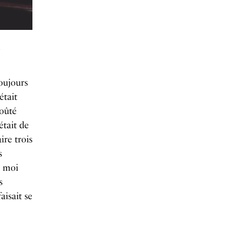
toujours
était
goûté
était de
ire trois
s
r moi
s
aisait se