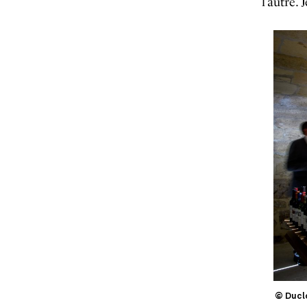
l’autre. 
© Ducl