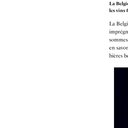
La Belgi
les vins 
La Belg
imprégné
sommes,
en savon
bières 