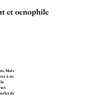
nt et oenophile
ux. Mais
res à ne
 la
 ses
arler de