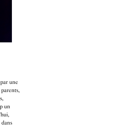
 par une
 parents,
s,
up un
hui,
i dans