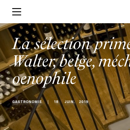
La sélection prim
Walter, belge, méc
oenophile
GASTRONOMIE
18
JUIN
.
2019