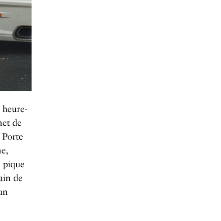
e heure-
met de
, Porte
ne,
e pique
ain de
 un