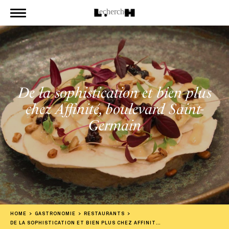
De la sophistication et bien plus
chez Affinité, boulevard Saint-
Germain
HOME
GASTRONOMIE
RESTAURANTS
DE LA SOPHISTICATION ET BIEN PLUS CHEZ AFFINITÉ, BOULEVARD SAINT-GERMAIN