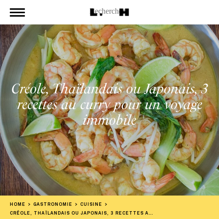
Créole, Thaïlandais ou Japonais, 3
recettes au curry pour un voyage
immobile
HOME
GASTRONOMIE
CUISINE
CRÉOLE, THAÏLANDAIS OU JAPONAIS, 3 RECETTES AU CURRY POUR UN VOYAGE IMMOBILE