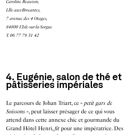
Caroline Beauzon,
LÎle-aux-Brocantes,
7 avenue des 4 Otages,
84800 L’Isle-sur-la-Sorgue
T. 06 77 79 31 42
4. Eugénie, salon de thé et
pâtisseries impériales
Le parcours de Johan Triart, ce «
petit gars de
Soissons
», peut laisser présager de ce qui vous
attend dans cette annexe chic et gourmande du
Grand Hôtel Henri,
fit
pour une impératrice. Des