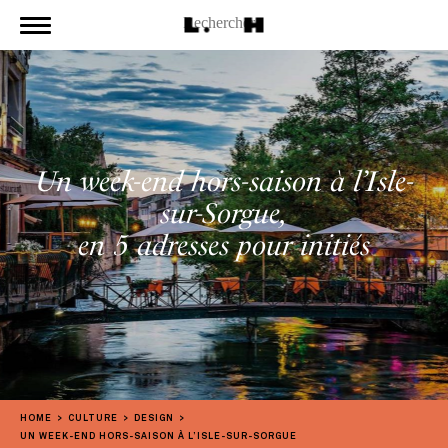
Un week-end hors-saison à l’Isle-
sur-Sorgue,
en 5 adresses pour initiés
HOME
CULTURE
DESIGN
UN WEEK-END HORS-SAISON À L’ISLE-SUR-SORGUE