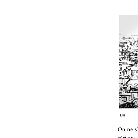
DR
On ne s
sérieux,