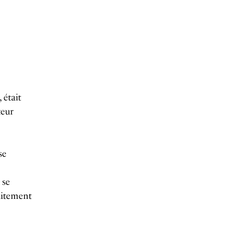
, était
teur
se
 se
aitement