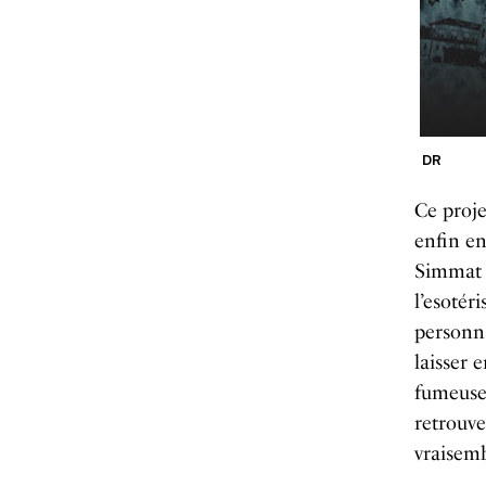
DR
Ce proje
enfin en
Simmat r
l’esotér
personna
laisser 
fumeuses
retrouve
vraisemb