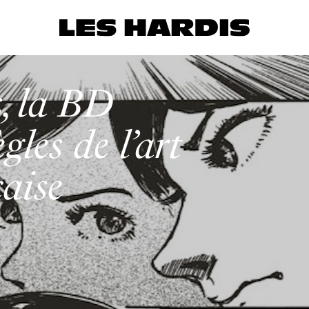
, la BD
les de l’art
çaise