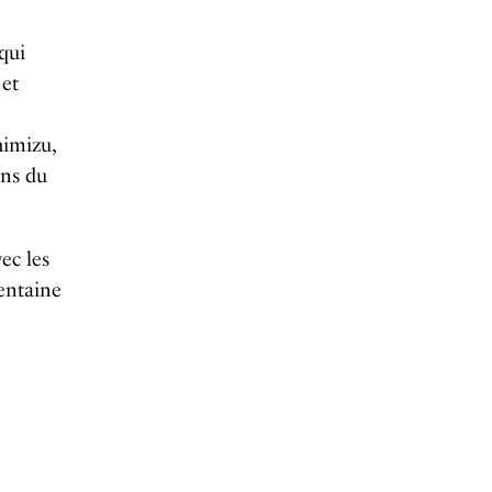
qui
 et
himizu,
ons du
ec les
rentaine