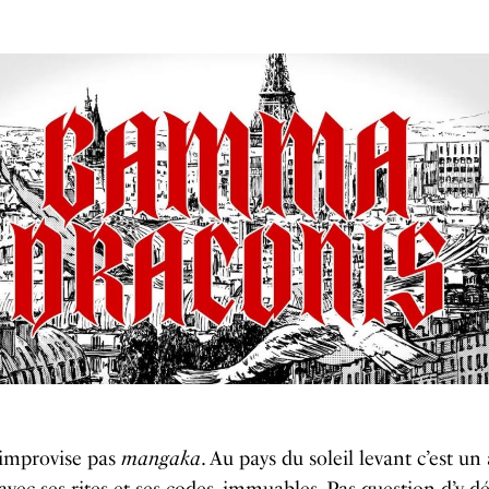
’improvise pas
mangaka
. Au pays du soleil levant c’est un 
 avec ses rites et ses codes, immuables. Pas question d’y dé