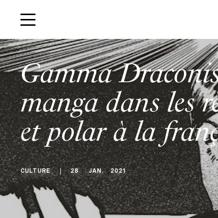
Gamma Draconis
manga dans les règ
et polar à la fran
CULTURE
28
JAN
.
2021