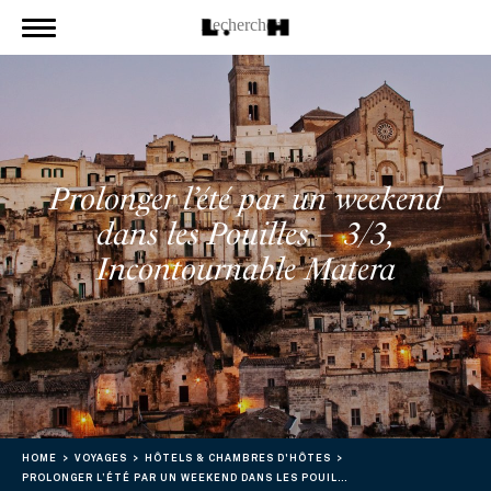
Prolonger l’été par un weekend
dans les Pouilles – 3/3,
Incontournable Matera
HOME
VOYAGES
HÔTELS & CHAMBRES D'HÔTES
PROLONGER L’ÉTÉ PAR UN WEEKEND DANS LES POUILLES – 3/3