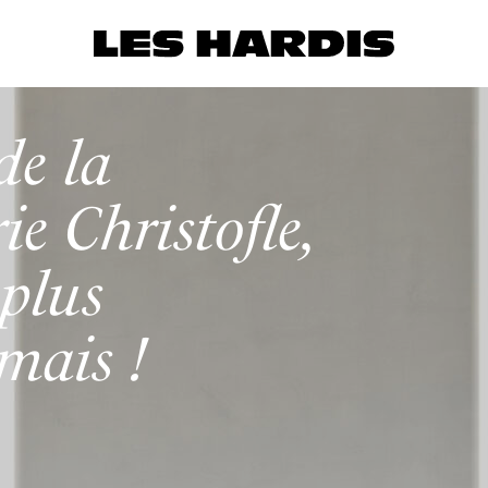
de la
e Christofle,
plus
mais !