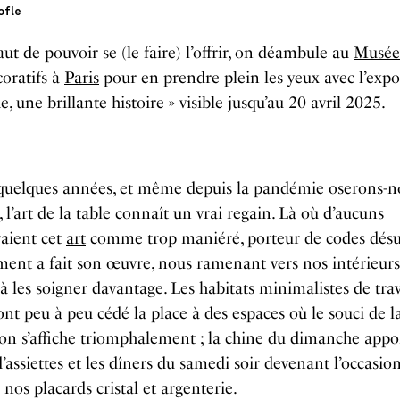
ofle
aut de pouvoir se (le faire) l’offrir, on déambule au
Musée
oratifs à
Paris
pour en prendre plein les yeux avec l’expo
e, une brillante histoire » visible jusqu’au 20 avril 2025.
quelques années, et même depuis la pandémie oserons-n
, l’art de la table connaît un vrai regain. Là où d’aucuns
aient cet
art
comme trop maniéré, porteur de codes désue
ent a fait son œuvre, nous ramenant vers nos intérieurs
 à les soigner davantage. Les habitats minimalistes de trav
ont peu à peu cédé la place à des espaces où le souci de l
on s’affiche triomphalement ; la chine du dimanche appo
d’assiettes et les dîners du samedi soir devenant l’occasio
e nos placards cristal et argenterie.