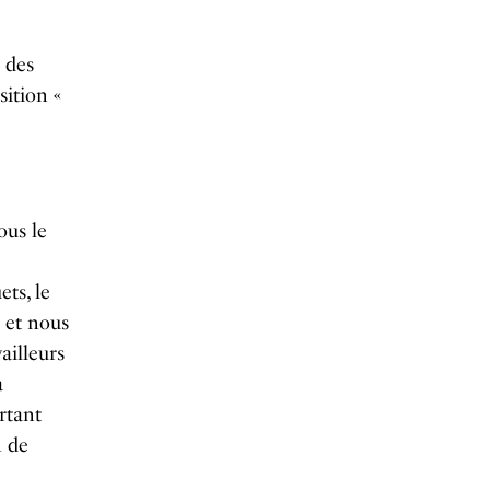
des
sition «
ous le
ts, le
 et nous
ailleurs
a
rtant
n de