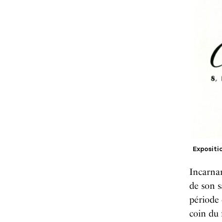
Expositi
Incarnant
de son s
période 
coin du 