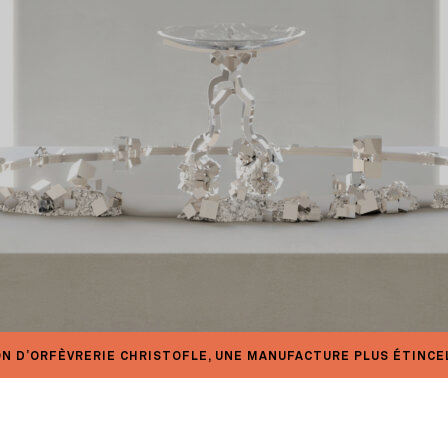
N D’ORFÈVRERIE CHRISTOFLE, UNE MANUFACTURE PLUS ÉTINCEL