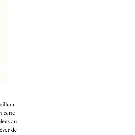
eilleur
n cette
blées au
rêver de