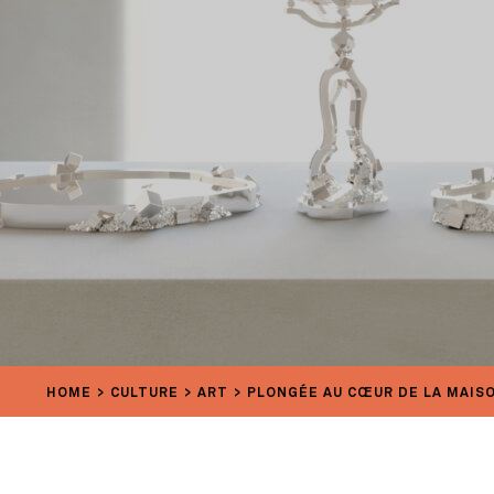
HOME
CULTURE
ART
PLONGÉE AU CŒUR DE LA MAISO