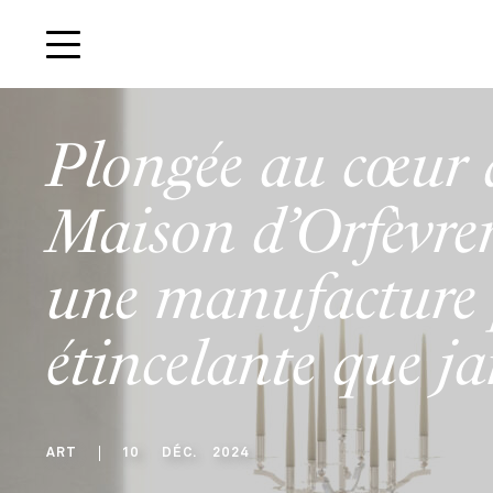
Plongée au cœur 
Maison d’Orfèvreri
une manufacture 
étincelante que ja
ART
10
DÉC
.
2024