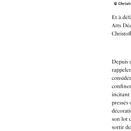
© Christ
Et à déf
Arts Déc
Christofl
Depuis 
rappeler
considér
confinem
incitant
pressés 
décorati
son lot 
sortir d