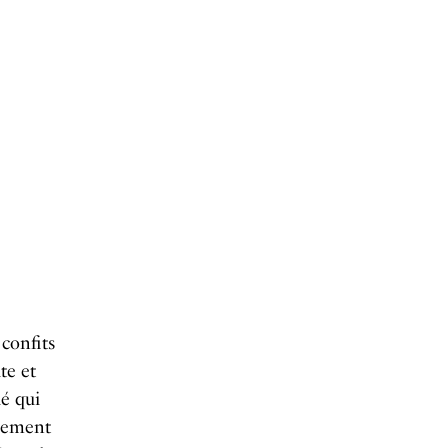
 confits
te et
dé qui
blement