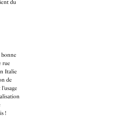
ient du
et bonne
e rue
 Italie
ion de
 l’usage
alisation
e
s !