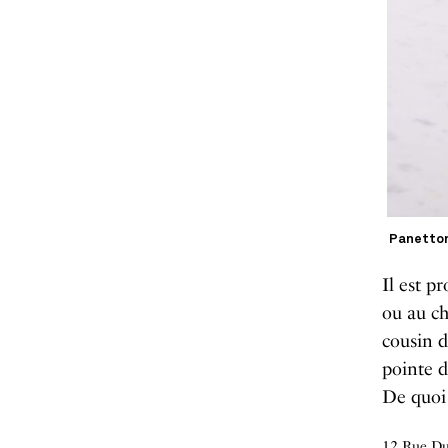
Panetton
Il est p
ou au ch
cousin d
pointe d
De quoi 
12 Rue Dup