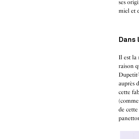
ses orig
miel et 
Dans 
Il est l
raison q
Dupetit
auprès d
cette fa
(comme i
de cette
panetton