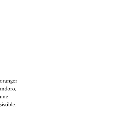
d’oranger
andoro,
 une
istible.