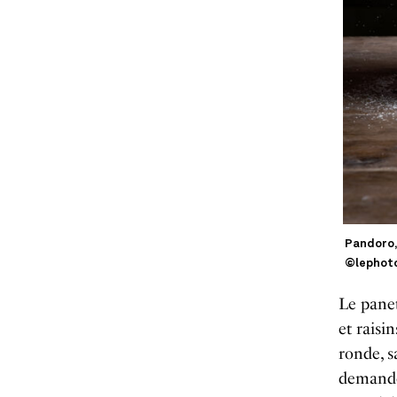
Pandoro,
©lephot
Le panet
et raisi
ronde, s
demande 