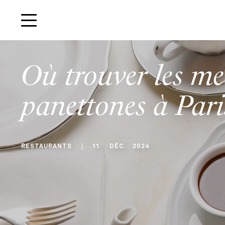
Où trouver les me
panettones à Pari
RESTAURANTS
11
DÉC
.
2024