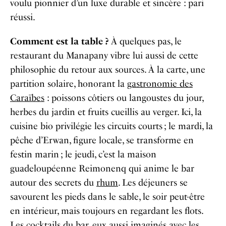
voulu pionnier d’un luxe durable et sincère : pari
réussi.
Comment est la table ?
À quelques pas, le
restaurant du Manapany vibre lui aussi de cette
philosophie du retour aux sources. À la carte, une
partition solaire, honorant la
gastronomie des
Caraïbes
: poissons côtiers ou langoustes du jour,
herbes du jardin et fruits cueillis au verger. Ici, la
cuisine bio privilégie les circuits courts
; le mardi, la
pêche d’Erwan, figure locale, se transforme en
festin marin
; le jeudi, c’est la maison
guadeloupéenne Reimonenq qui anime le bar
autour des secrets du
rhum
. Les déjeuners se
savourent les pieds dans le sable
,
le soir peut-être
en intérieur, mais toujours en regardant les flots.
Les
cocktails
du bar, eux aussi imaginés avec les