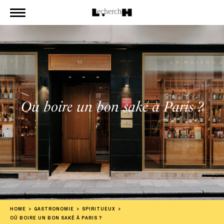
Où boire un bon saké à Paris ?
HOME
GASTRONOMIE
SPIRITUEUX
OÙ BOIRE UN BON SAKÉ À PARIS ?