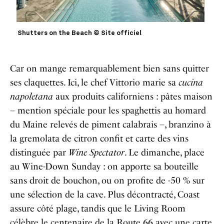
Shutters on the Beach © Site officiel
Car on mange remarquablement bien sans quitter
ses claquettes. Ici, le chef Vittorio marie sa
cucina
napoletana
aux produits californiens : pâtes maison
– mention spéciale pour les spaghettis au homard
du Maine relevés de piment calabrais –, branzino à
la gremolata de citron confit et carte des vins
distinguée par
Wine Spectator
. Le dimanche, place
au Wine-Down Sunday : on apporte sa bouteille
sans droit de bouchon, ou on profite de -50 % sur
une sélection de la cave. Plus décontracté, Coast
assure côté plage, tandis que le Living Room
célèbre le centenaire de la Route 66 avec une carte