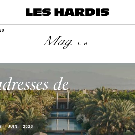
ES
Mag
L.
H
dresses de
3
JUIN
.
2026