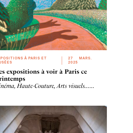
POSITIONS À PARIS ET
27
MARS
.
USÉES
2025
es expositions à voir à Paris ce
rintemps
inéma, Haute-Couture, Arts visuels……