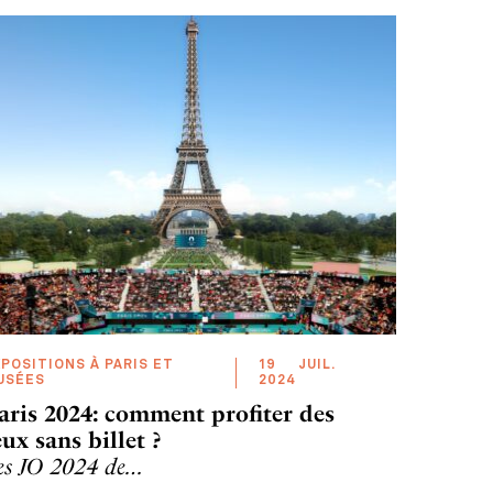
POSITIONS À PARIS ET
19
JUIL
.
USÉES
2024
aris 2024: comment profiter des
eux sans billet ?
es JO 2024 de…