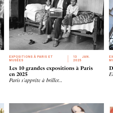
EXPOSITIONS À PARIS ET
13
JAN
.
EX
MUSÉES
2025
M
Les 10 grandes expositions à Paris
D
en 2025
E
Paris s'apprête à briller…