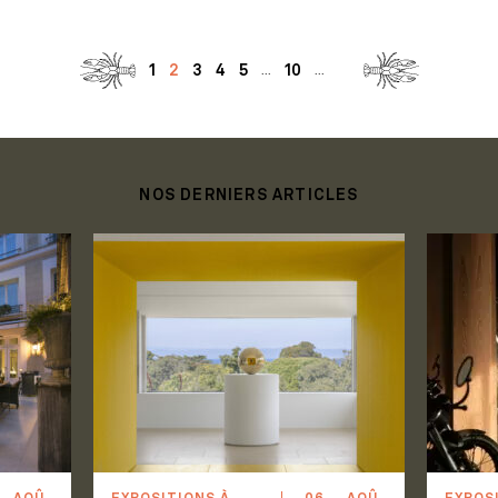
1
2
3
4
5
10
...
...
NOS DERNIERS ARTICLES