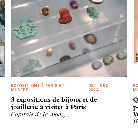
EXPOSITIONS À PARIS ET
03
DÉC
.
EX
MUSÉES
2024
M
3 expositions de bijoux et de
Q
joaillerie à visiter à Paris
p
Capitale de la mode,…
V
I