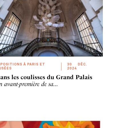
POSITIONS À PARIS ET
30
DÉC
.
USÉES
2024
ans les coulisses du Grand Palais
n avant-première de sa…