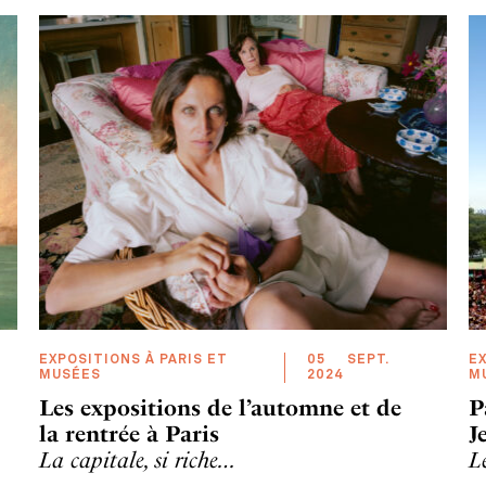
EXPOSITIONS À PARIS ET
05
SEPT
.
EX
MUSÉES
2024
M
Les expositions de l’automne et de
P
la rentrée à Paris
J
La capitale, si riche…
L