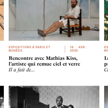
EXPOSITIONS À PARIS ET
16
AVR
.
EX
MUSÉES
2025
M
Rencontre avec Mathias Kiss,
L
l’artiste qui remue ciel et verre
p
Il a fait de…
C