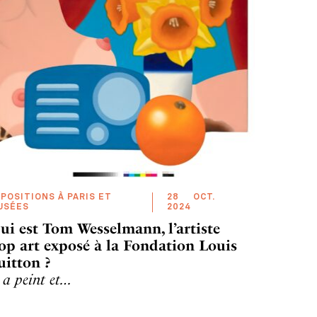
POSITIONS À PARIS ET
28
OCT
.
USÉES
2024
ui est Tom Wesselmann, l’artiste
op art exposé à la Fondation Louis
uitton ?
l a peint et…