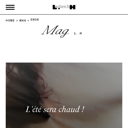
EROS
HOME
MAG
Mag
L.
H
L'été sera chaud !