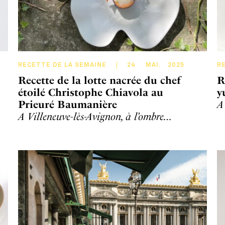
RECETTE DE LA SEMAINE
24
MAI
.
2025
R
Recette de la lotte nacrée du chef
R
étoilé Christophe Chiavola au
y
Prieuré Baumanière
A
A Villeneuve-lès-Avignon, à l’ombre…