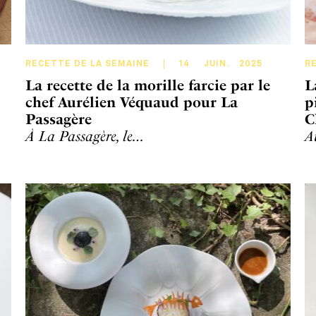
RECETTE DE LA SEMAINE
14
JUIN
.
2025
R
La recette de la morille farcie par le
L
chef Aurélien Véquaud pour La
p
Passagère
C
À La Passagère, le…
A