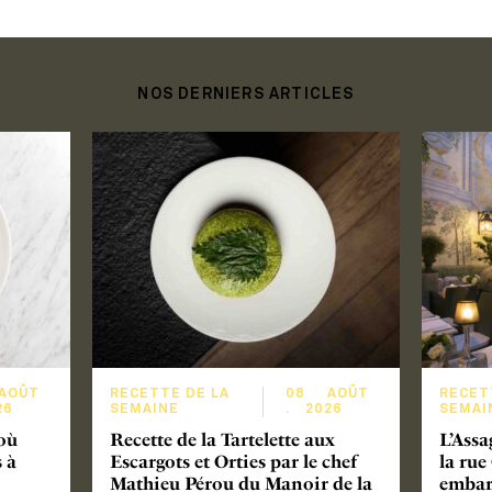
NOS DERNIERS ARTICLES
AOÛT
RECETTE DE LA
08
AOÛT
RECET
26
SEMAINE
.
2026
SEMAI
 où
Recette de la Tartelette aux
L’Assa
 à
Escargots et Orties par le chef
la ru
Mathieu Pérou du Manoir de la
embarq