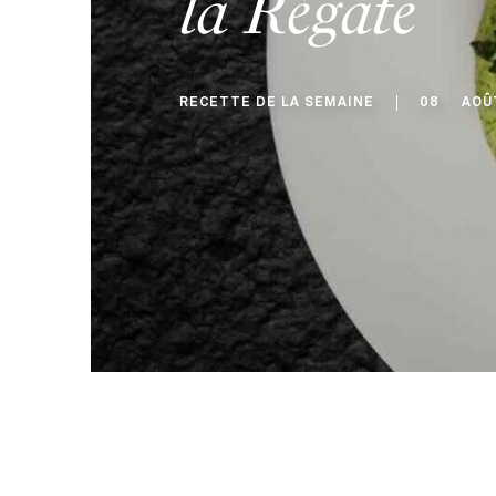
la Régate
RECETTE DE LA SEMAINE
08
AOÛ