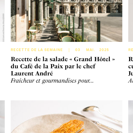
RECETTE DE LA SEMAINE
03
MAI
.
2025
R
Recette de la salade « Grand Hôtel »
R
du Café de la Paix par le chef
c
Laurent André
J
Fraîcheur et gourmandises pour…
A