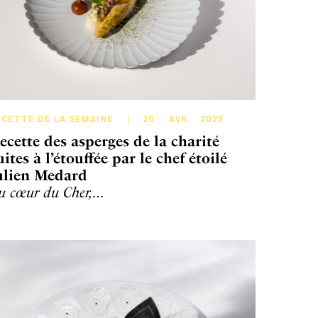
ECETTE DE LA SEMAINE
26
AVR
.
2025
ecette des asperges de la charité
uites à l’étouffée par le chef étoilé
ulien Medard
u cœur du Cher,…