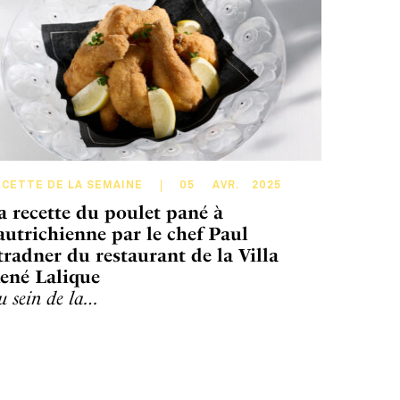
ECETTE DE LA SEMAINE
05
AVR
.
2025
a recette du poulet pané à
’autrichienne par le chef Paul
tradner du restaurant de la Villa
ené Lalique
u sein de la…