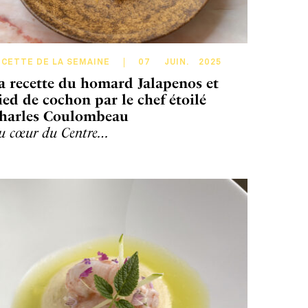
ECETTE DE LA SEMAINE
07
JUIN
.
2025
a recette du homard Jalapenos et
ied de cochon par le chef étoilé
harles Coulombeau
u cœur du Centre…