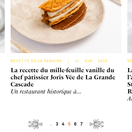
RECETTE DE LA SEMAINE
12
AVR
.
2025
R
La recette du mille-feuille vanille du
L
chef pâtissier Joris Vée de La Grande
l
Cascade
S
Un restaurant historique à…
R
A
3
4
5
6
7
...