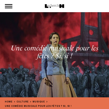
Une comédie musicale pour les
fêtes ? Si, si !
HOME
CULTURE
MUSIQUE
UNE COMÉDIE MUSICALE POUR LES FÊTES ? SI, SI !