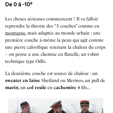
De 0 à -10°
Les choses sérieuses commencent ! Il va falloir
reprendre la théorie des “3 couches” comme en
montagne
, mais adaptée au monde urbain : u
ne
première couche
à-même
la peau qui agit comme
une pierre calorifique retenant la chaleur du corps
–
on pense à
une chemise en flanelle, un t-shirt
technique type Odlo
.
La deuxième couche est
source
de chaleur : un
sweater en laine
Shetland ou Merinos, un pull de
marin
, un
col roulé
en
cachemire
4 fils…