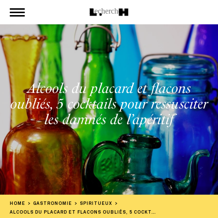
Alcools du placard et flacons
oubliés, 5 cocktails pour ressusciter
les damnés de l’apéritif
HOME
GASTRONOMIE
SPIRITUEUX
ALCOOLS DU PLACARD ET FLACONS OUBLIÉS, 5 COCKTAILS POUR RESSUSCITER LES DAMNÉS DE L’APÉRITIF