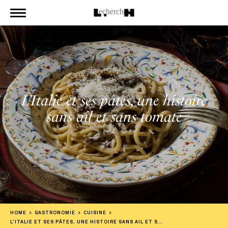
L’Italie et ses pâtes, une histoire
sans ail et sans tomate
HOME
GASTRONOMIE
CUISINE
L’ITALIE ET SES PÂTES, UNE HISTOIRE SANS AIL ET SANS TOMATE