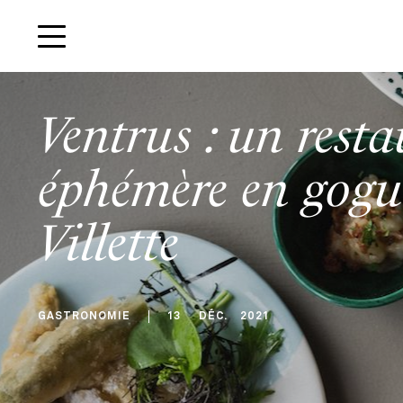
Ventrus : un rest
éphémère en gogue
Villette
GASTRONOMIE
13
DÉC
.
2021