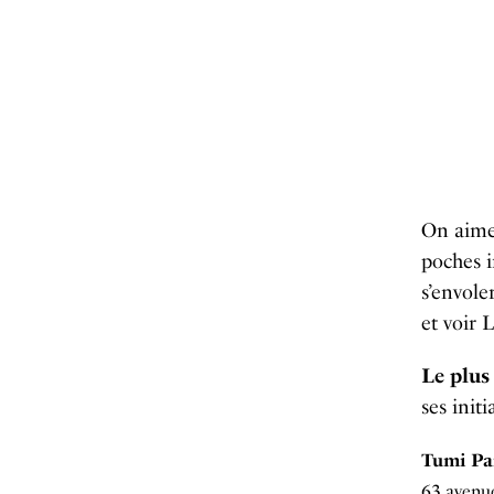
On aime 
poches i
s’envol
et voir 
Le plus
ses initi
Tumi Pa
63 avenue