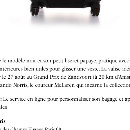
le modèle noir et son petit liseret papaye, pratique avec
ntérieures bien utiles pour glisser une veste. La valise id
er le 27 août au Grand Prix de Zandvoort (à 20 km d’Am
Lando Norris, le coureur McLaren qui incarne la collecti
 :
Le service en ligne pour personnaliser son bagage et a
ales
ris
 des Champs Elysées, Paris 08