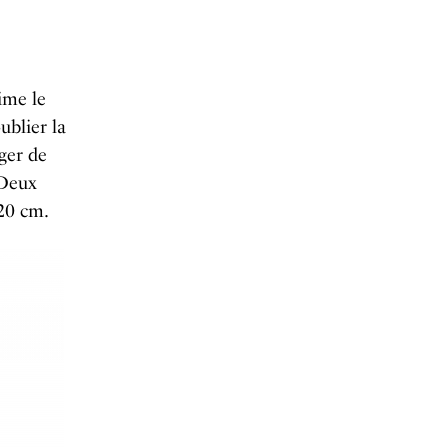
ime le
ublier la
ger de
 Deux
 20 cm.