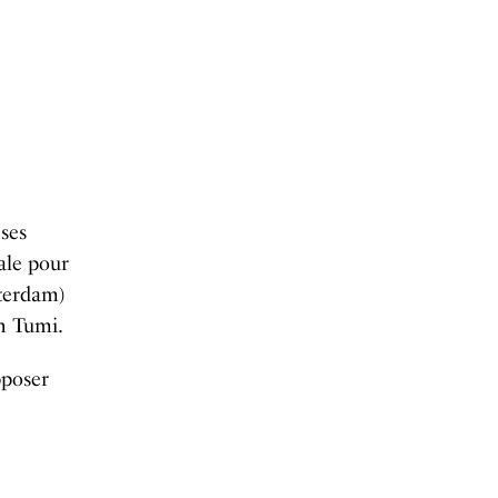
 ses
éale pour
sterdam)
on Tumi.
pposer