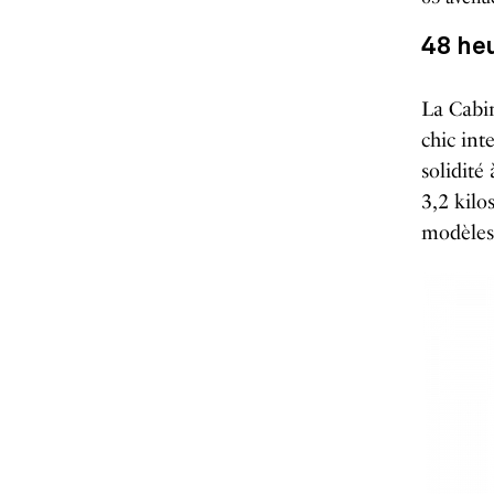
48 he
La Cabi
chic int
solidité
3,2 kilo
modèles 