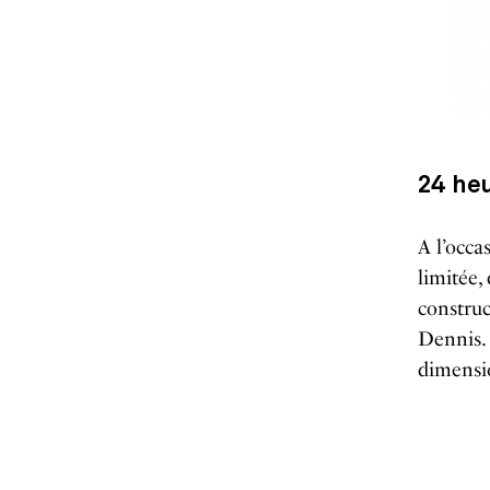
24 he
A l’occa
limitée,
construc
Dennis. 
dimensi