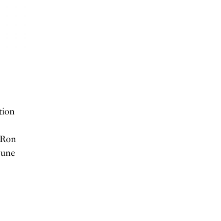
tion
r Ron
 une