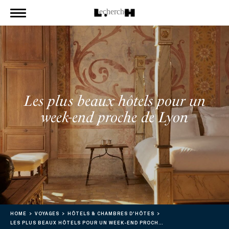
Les plus beaux hôtels pour un
week-end proche de Lyon
HOME
VOYAGES
HÔTELS & CHAMBRES D'HÔTES
LES PLUS BEAUX HÔTELS POUR UN WEEK-END PROCHE DE LYON