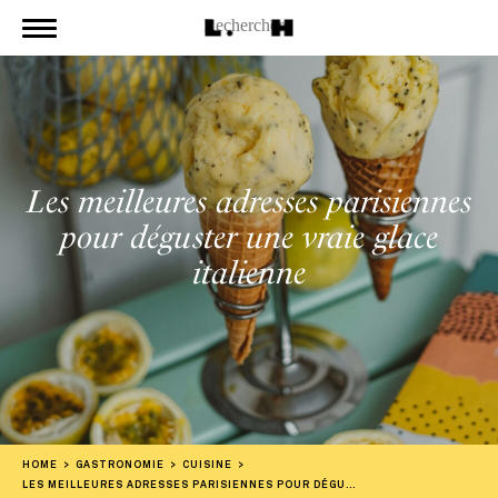
Les meilleures adresses parisiennes
pour déguster une vraie glace
italienne
HOME
GASTRONOMIE
CUISINE
LES MEILLEURES ADRESSES PARISIENNES POUR DÉGUSTER UNE VRAIE GLACE ITALIENNE