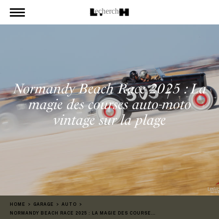
Normandy Beach Race 2025 : La
magie des courses auto-moto
vintage sur la plage
HOME
GARAGE
AUTO
NORMANDY BEACH RACE 2025 : LA MAGIE DES COURSES AUTO-MOTO VINTAGE SUR LA PLAGE