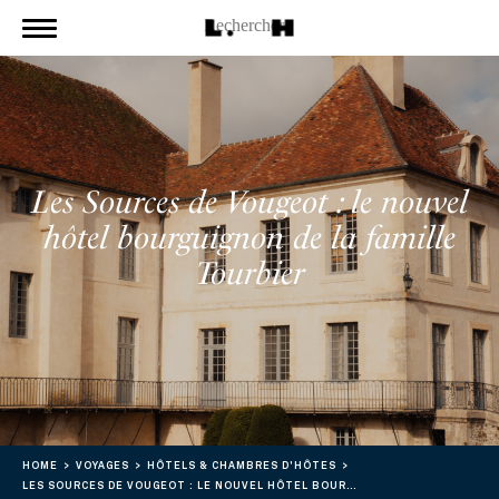
Les Sources de Vougeot : le nouvel
hôtel bourguignon de la famille
Tourbier
HOME
VOYAGES
HÔTELS & CHAMBRES D'HÔTES
LES SOURCES DE VOUGEOT : LE NOUVEL HÔTEL BOURGUIGNON DE LA FAMILLE TOURBIER