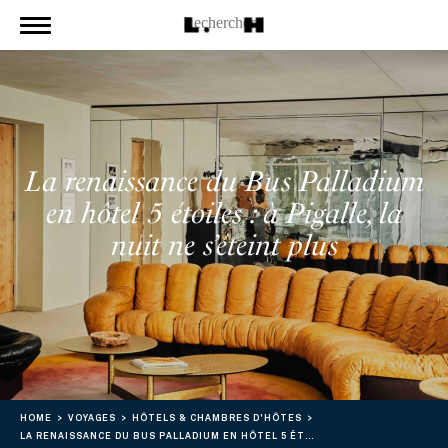
La renaissance du Bus Palladium
en hôtel 5 étoiles : à Pigalle, la
nuit ne s’éteint plus
HOME
VOYAGES
HÔTELS & CHAMBRES D'HÔTES
LA RENAISSANCE DU BUS PALLADIUM EN HÔTEL 5 ÉTOILES : À PIGALLE, LA NUIT NE S’ÉTEINT PLUS