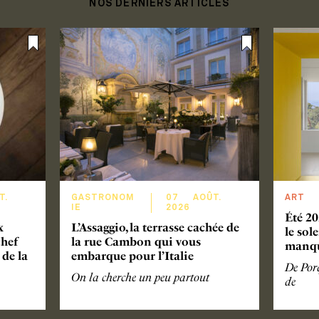
NOS DERNIERS ARTICLES
T
.
GASTRONOM
07
AOÛT
.
ART
IE
2026
Été 20
x
L’Assaggio, la terrasse cachée de
le sol
chef
la rue Cambon qui vous
manq
de la
embarque pour l’Italie
De Porq
On la cherche un peu partout
de