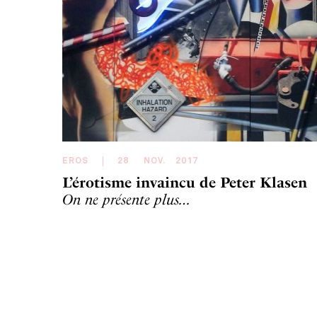
EROS
28
NOV
.
2017
L’érotisme invaincu de Peter Klasen
On ne présente plus…