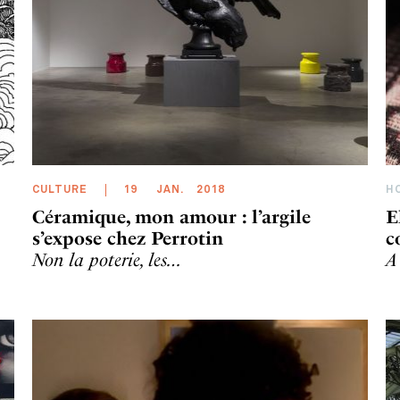
CULTURE
19
JAN
.
2018
H
Céramique, mon amour : l’argile
E
s’expose chez Perrotin
c
Non la poterie, les…
A 