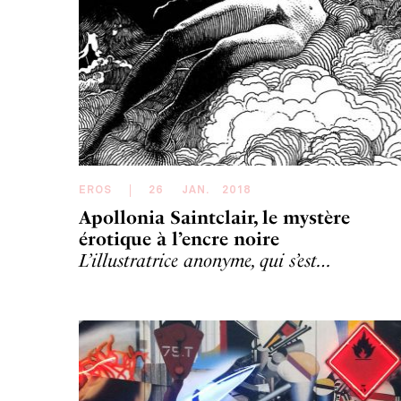
EROS
26
JAN
.
2018
Apollonia Saintclair, le mystère
érotique à l’encre noire
L’illustratrice anonyme, qui s’est…