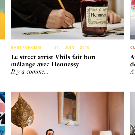
GASTRONOMIE
21
JUIN
.
2018
C
Le street artist Vhils fait bon
A
mélange avec Hennessy
d
Il y a comme…
A