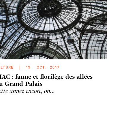
ULTURE
19
OCT
.
2017
IAC : faune et florilège des allées
u Grand Palais
ette année encore, on…