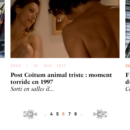
EROS
16
NOV
.
2017
C
Post Coïtum animal triste : moment
F
torride en 1997
d
Sorti en salles il…
C
4
5
6
7
8
...
...