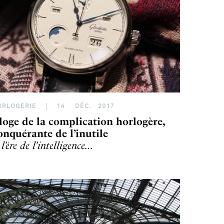
ORLOGERIE
14
DÉC
.
2017
loge de la complication horlogère,
onquérante de l’inutile
l’ère de l’intelligence…