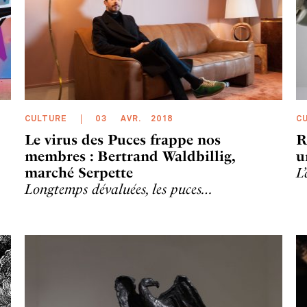
CULTURE
03
AVR
.
2018
C
Le virus des Puces frappe nos
R
membres : Bertrand Waldbillig,
u
marché Serpette
L
Longtemps dévaluées, les puces…