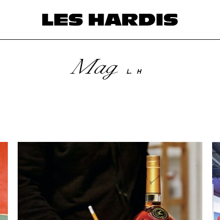
Mag
L.
H