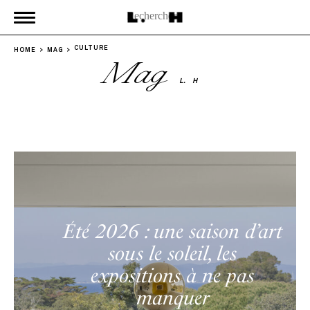
CULTURE
HOME
MAG
Mag
L.
H
Été 2026 : une saison d’art
sous le soleil, les
expositions à ne pas
manquer