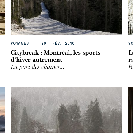
VOYAGES
20
FÉV
.
2018
V
Citybreak : Montréal, les sports
L
d’hiver autrement
r
La pose des chaînes…
R