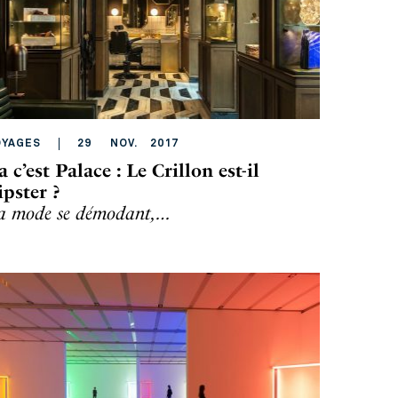
OYAGES
29
NOV
.
2017
a c’est Palace : Le Crillon est-il
ipster ?
a mode se démodant,…