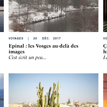
VOYAGES
20
DÉC
.
2017
V
Epinal : les Vosges au-delà des
Ç
images
h
C’est écrit un peu…
L