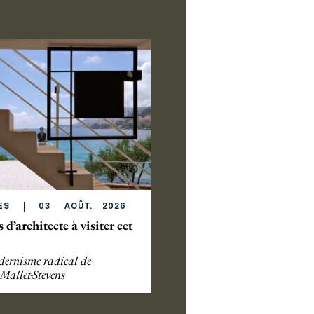
ES
03
AOÛT
.
2026
s d’architecte à visiter cet
ernisme radical de
Mallet-Stevens