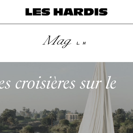
Mag
L.
H
es croisières sur le