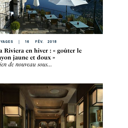
OYAGES
16
FÉV
.
2018
a Riviera en hiver : « goûter le
ayon jaune et doux »
ien de nouveau sous…