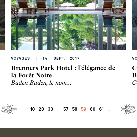
VOYAGES
14
SEPT
.
2017
V
Brenners Park Hotel : l’élégance de
C
la Forêt Noire
B
Baden Baden, le nom…
C
10
20
30
57
58
59
60
61
...
...
...