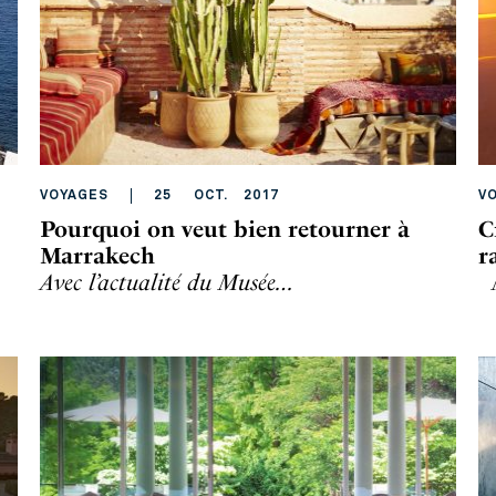
VOYAGES
25
OCT
.
2017
V
Pourquoi on veut bien retourner à
C
Marrakech
r
Avec l’actualité du Musée…
M