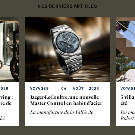
NOS DERNIERS ARTICLES
026
VOYAGES
04
AOÛT
.
2026
VOYAG
ving :
Jaeger-LeCoultre, une nouvelle
5 villa
ure de
Master Control en habit d’acier
été
La manufacture de la Vallée de
Du mod
ché
Robert 