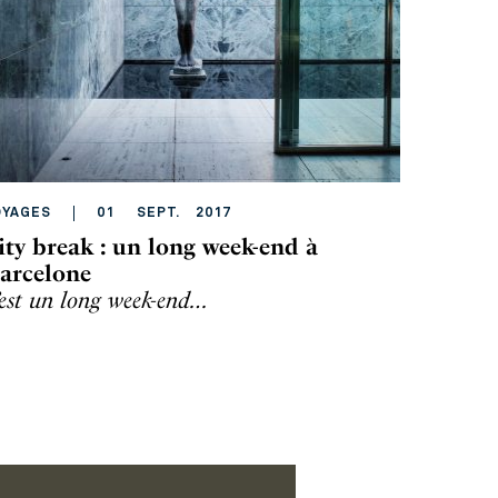
OYAGES
01
SEPT
.
2017
ity break : un long week-end à
arcelone
’est un long week-end…