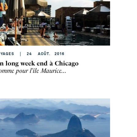
OYAGES
24
AOÛT
.
2016
n long week end à Chicago
omme pour l’île Maurice…