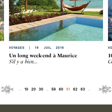
VOYAGES
19
JUIL
.
2016
V
Un long week-end à Maurice
1
S’il y a bien…
Ce
10
20
30
59
60
61
62
63
...
...
...