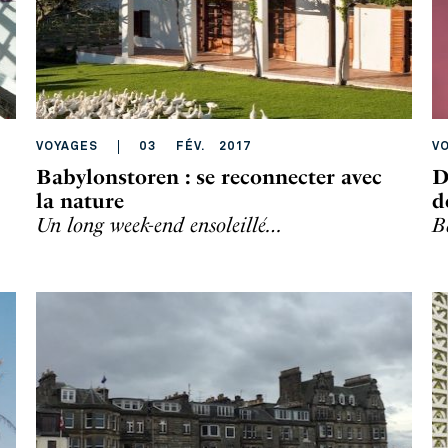
VOYAGES
03
FÉV
.
2017
V
Babylonstoren : se reconnecter avec
D
la nature
d
Un long week-end ensoleillé…
B