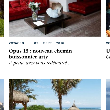
VOYAGES
02
SEPT
.
2016
V
Opus 15 : nouveau chemin
U
buissonnier arty
C
A peine avez-vous redémarré…