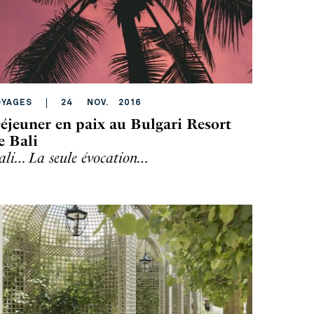
OYAGES
24
NOV
.
2016
éjeuner en paix au Bulgari Resort
e Bali
ali… La seule évocation…